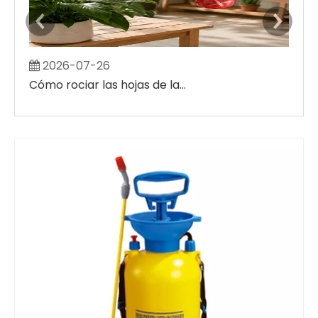
2026-07-26
2
Cómo rociar las hojas de las plantas sin crear grandes manchas húmedas