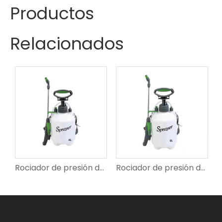
Productos
Relacionados
presión de hombro SX-CS7B
Rociador de presión de hombro SX-CS889
Rociador de presión de hombro SX-CS896