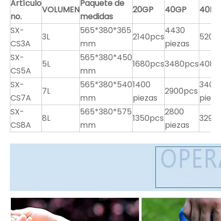
Artículo
Paquete de
VOLUMEN
20GP
40GP
40H
no.
medidas
SX-
565*380*365
4430
3L
2140pcs
5200
CS3A
mm
piezas
SX-
565*380*450
5L
1680pcs
3480pcs
4080
CS5A
mm
SX-
565*380*540
1400
3400
7L
2900pcs
CS7A
mm
piezas
pieza
SX-
565*380*575
2800
8L
1350pcs
3290
CS8A
mm
piezas