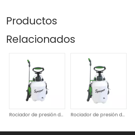
Productos
Relacionados
presión de hombro SX-CS7B
Rociador de presión de hombro SX-CS889
Rociador de presión de hombro SX-CS896