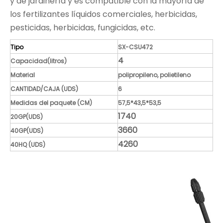
y de jardinería y es compatible con la mayoría de
los fertilizantes líquidos comerciales, herbicidas,
pesticidas, herbicidas, fungicidas, etc.
Tipo
SX-CSU472
4
Capacidad(litros)
Material
polipropileno, polietileno
CANTIDAD/CAJA (UDS)
6
Medidas del paquete (CM)
57,5*43,5*53,5
1740
20GP(UDS)
3660
40GP(UDS)
4260
40HQ (UDS)