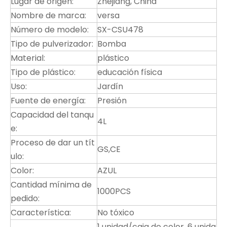
Lugar de origen:
Zhejiang, China
Nombre de marca:
versa
Número de modelo:
SX-CSU478
Tipo de pulverizador:
Bomba
Material:
plástico
Tipo de plástico:
educación física
Uso:
Jardín
Fuente de energía:
Presión
Capacidad del tanqu
4L
e:
Proceso de dar un tít
GS,CE
ulo:
Color:
AZUL
Cantidad mínima de
1000PCS
pedido:
Característica:
No tóxico
1 unidad/caja de color, 6 unida