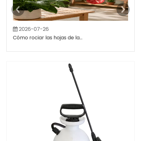
2026-07-26
2
Cómo rociar las hojas de las plantas sin crear grandes manchas húmedas