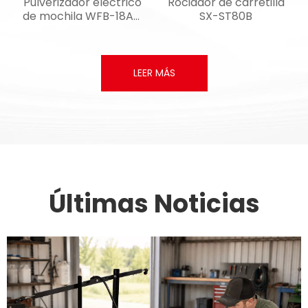
Pulverizador eléctrico
Rociador de carretilla
de mochila WFB-18AC
SX-ST80B
de 18 litros para control
y desinfección de
plagas agrícolas
LEER MÁS
Últimas Noticias