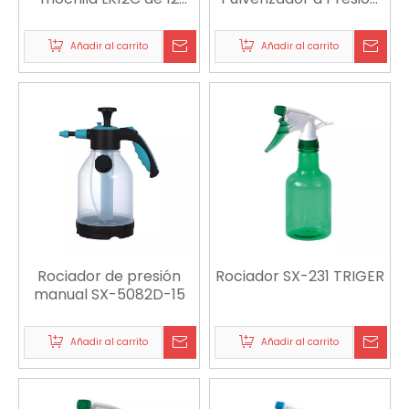
litros para agricultura,
Manual 2L para
jardinería y control de
Jardinería, Limpieza y
Añadir al carrito
Añadir al carrito
plagas
Saneamiento
Rociador de presión
Rociador SX-231 TRIGER
manual SX-5082D-15
Añadir al carrito
Añadir al carrito