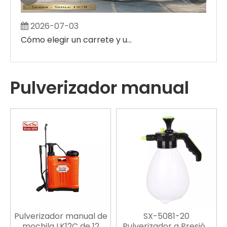
2026-07-03
2
Cómo elegir un carrete y un carrito para manguera de jardín: la guía definitiva para el comprador de balcones pequeños y jardines de villas grandes
Pulverizador manual
Pulverizador manual de
SX-5081-20
mochila LK12C de 12
Pulverizador a Presión