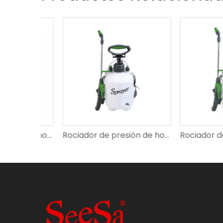
Rociador de presión de hombro SX-CS7B
Rociador de presión de hombro SX-CS889