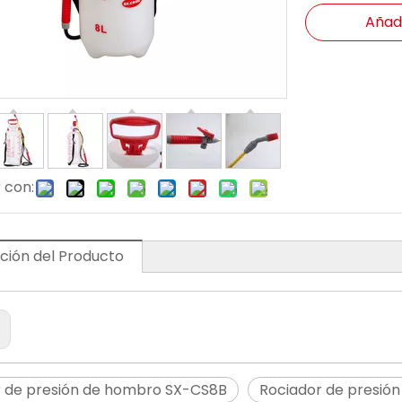
Añadi
 con:
ción del Producto
:
r de presión de hombro SX-CS8B
Rociador de presió