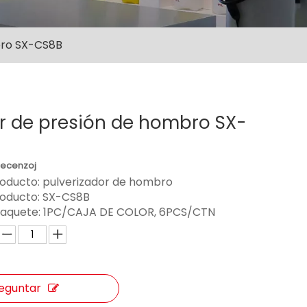
bro SX-CS8B
r de presión de hombro SX-
Recenzoj
roducto: pulverizador de hombro
roducto:
SX-CS8B
paquete:
1PC/CAJA DE COLOR, 6PCS/CTN
eguntar