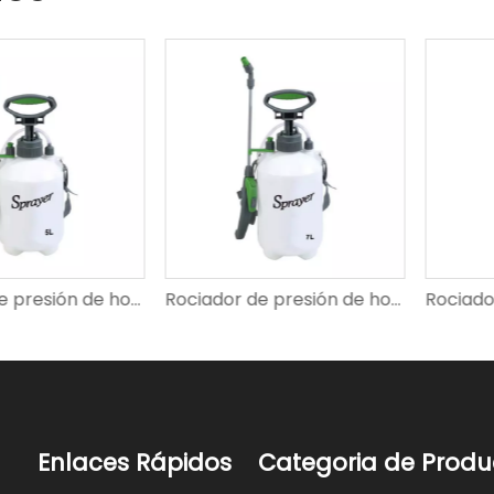
Rociador de presión de hombro SX-CS896
Rociador de presión de hombro SX-CS902
Enlaces Rápidos
Categoria de Produ