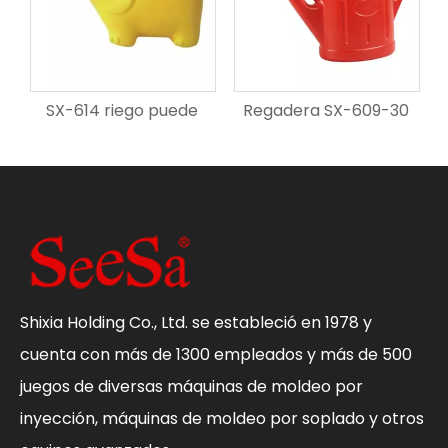
le SX-640 puede
SX-614 riego puede
Regadera SX-609-30
Shixia Holding Co., Ltd. se estableció en 1978 y
cuenta con más de 1300 empleados y más de 500
juegos de diversas máquinas de moldeo por
inyección, máquinas de moldeo por soplado y otros