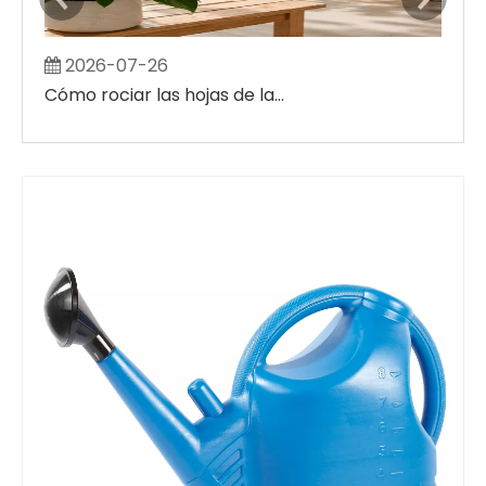
2026-07-26
2
Cómo rociar las hojas de las plantas sin crear grandes manchas húmedas