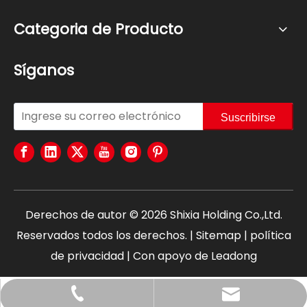
Categoria de Producto
Síganos
Suscribirse
Derechos de autor ©
2026
Shixia Holding Co.,Ltd.
Reservados todos los derechos. |
Sitemap
|
política
de privacidad
| Con apoyo de
Leadong
+86-18767694258
claire@shixia.com