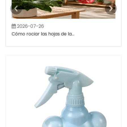
2026-07-26
2
Cómo rociar las hojas de las plantas sin crear grandes manchas húmedas