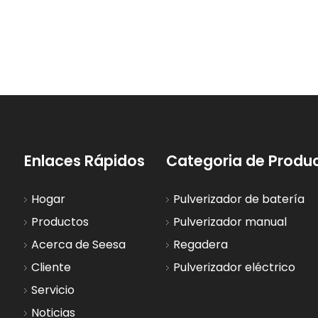
¿Cuánta tierra puede cubrir un pulverizador agrícola ATV?
Pulverizador de mochila manual o eléctrico: ¿cuál deberían elegir los agricultores?
Enlaces Rápidos
Categoria de Produ
Hogar
Pulverizador de batería
Productos
Pulverizador manual
Acerca de Seesa
Regadera
Cliente
Pulverizador eléctrico
Servicio
Noticias