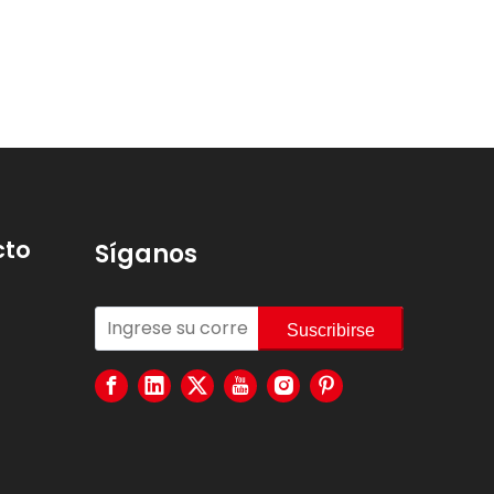
Cómo elegir un carrete y un carrito para manguera de jardín: la guía definitiva para el comprador de balcones pequeños y jardines de villas grandes
Guía de compra de boquillas para mangueras de jardín | Boquilla vertical ABS TPR para uso doméstico y comercial
cto
Síganos
Suscribirse