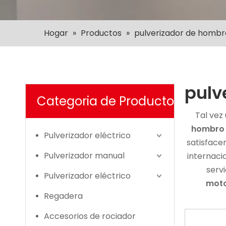
Hogar
»
Productos
»
pulverizador de hombr
pulv
Categoria de Producto
Tal vez
hombro
Pulverizador eléctrico
satisface
Pulverizador manual
internaci
serv
Pulverizador eléctrico
moto
Regadera
Accesorios de rociador