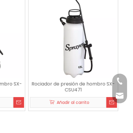
+86-18
ombro SX-
Rociador de presión de hombro SX-
CSU471
claire@
Añadir al carrito