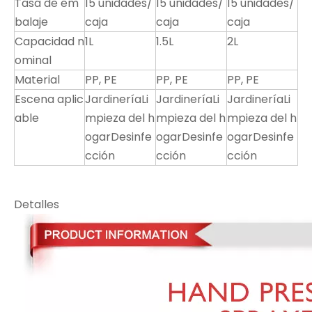
Tasa de em
15 unidades/
15 unidades/
15 unidades/
balaje
caja
caja
caja
Capacidad n
1L
1.5L
2L
ominal
Material
PP, PE
PP, PE
PP, PE
Escena aplic
JardineríaLi
JardineríaLi
JardineríaLi
able
mpieza del h
mpieza del h
mpieza del h
ogarDesinfe
ogarDesinfe
ogarDesinfe
cción
cción
cción
Detalles