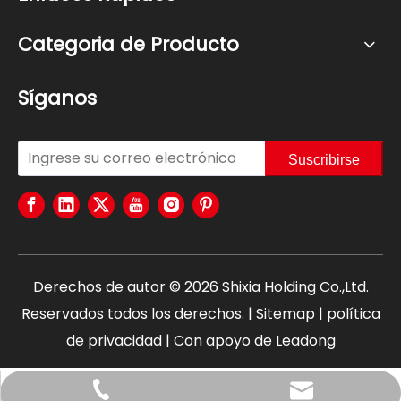
Categoria de Producto
Síganos
Suscribirse
Derechos de autor ©
2026
Shixia Holding Co.,Ltd.
Reservados todos los derechos. |
Sitemap
|
política
de privacidad
| Con apoyo de
Leadong
+86-18767694258
claire@shixia.com