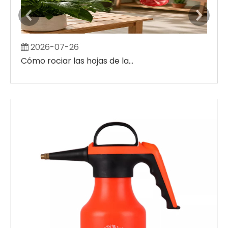
2026-07-26
2
Cómo rociar las hojas de las plantas sin crear grandes manchas húmedas