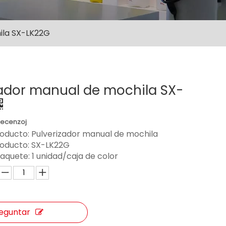
ila SX-LK22G
zador manual de mochila SX-
Recenzoj
roducto: Pulverizador manual de mochila
roducto:
SX-LK22G
paquete:
1 unidad/caja de color
eguntar