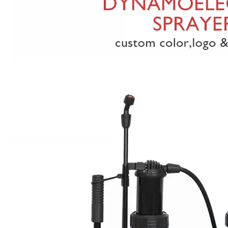
3
2026-07-15
2
¿Cuánta tierra puede cubrir un pulverizador agrícola ATV?
Pulverizador de mochila manual o eléctrico: ¿cuál deberían elegir los agricultores?