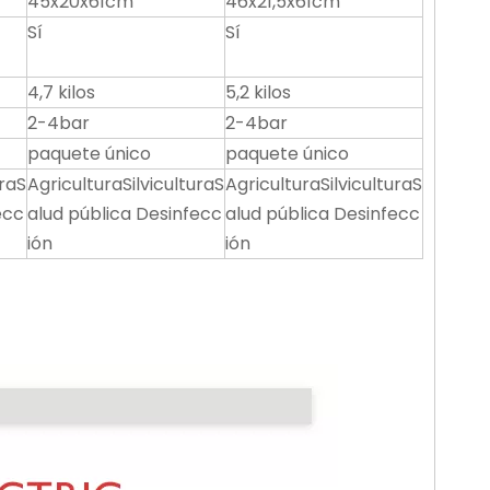
45x20x61cm
46x21,5x61cm
Sí
Sí
4,7 kilos
5,2 kilos
2-4bar
2-4bar
paquete único
paquete único
uraS
AgriculturaSilviculturaS
AgriculturaSilviculturaS
ecc
alud pública Desinfecc
alud pública Desinfecc
ión
ión