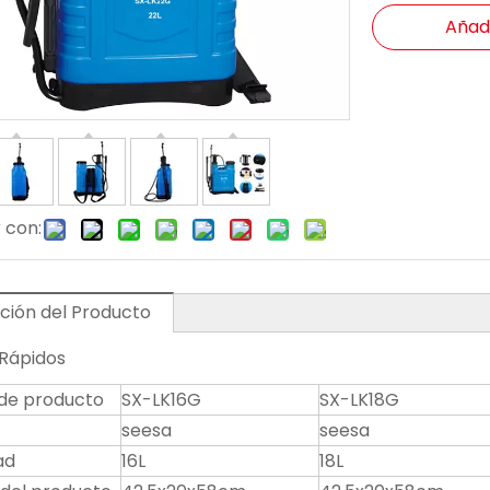
Añadi
 con:
ción del Producto
 Rápidos
de producto
SX-LK16G
SX-LK18G
seesa
seesa
ad
16L
18L