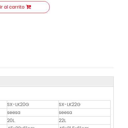
r al carrito
SX-LK20G
SX-LK22G
seesa
seesa
20L
22L