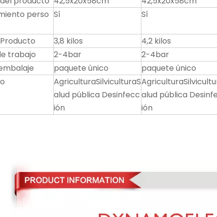
del producto
42,5x20x58cm
42,5x20x58cm
miento perso
Sí
Sí
 Producto
3,8 kilos
4,2 kilos
de trabajo
2-4bar
2-4bar
embalaje
paquete único
paquete único
o
AgriculturaSilviculturaS
AgriculturaSilvicult
alud pública Desinfecc
alud pública Desinf
ión
ión