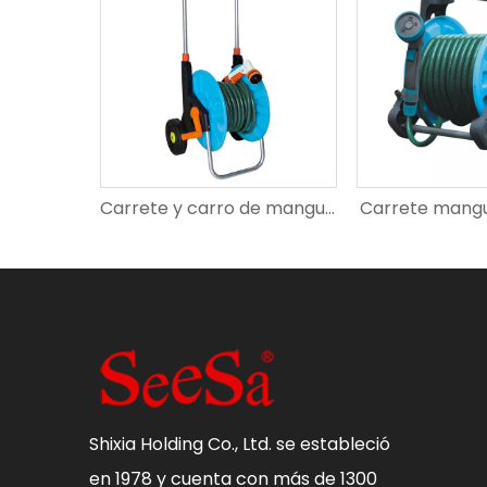
Carrete y carro de manguera SX-904-20
Carrete y carro de manguera SX-902-20
Carrete mang
Shixia Holding Co., Ltd. se estableció
en 1978 y cuenta con más de 1300