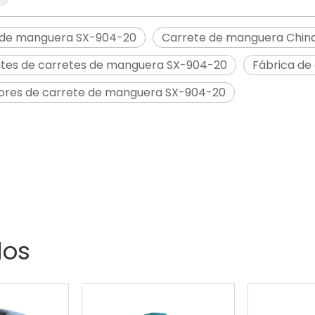
 de manguera SX-904-20
Carrete de manguera Chin
ntes de carretes de manguera SX-904-20
Fábrica de
ores de carrete de manguera SX-904-20
5
2026-07-21
2
Cómo la longitud y el ángulo del tubo de inmersión afectan un rociador de agua con gatillo de plástico
Cómo un rociador de niebla fina con gatillo crea gotas pequeñas y uniformes
dos