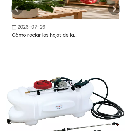
2026-07-26
2
Cómo rociar las hojas de las plantas sin crear grandes manchas húmedas