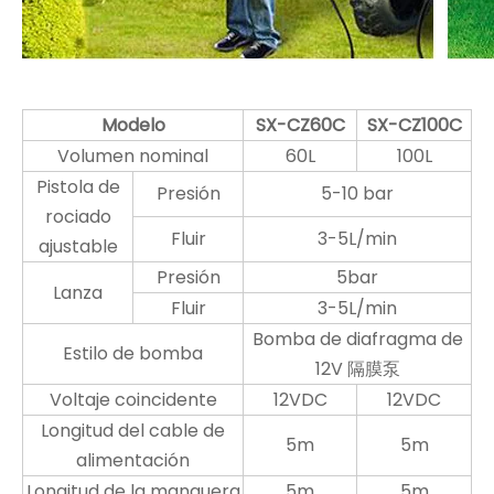
Modelo
SX-CZ60C
SX-CZ100C
Volumen nominal
60L
100L
Pistola de
Presión
5-10 bar
rociado
Fluir
3-5L/min
ajustable
Presión
5bar
Lanza
Fluir
3-5L/min
Bomba de diafragma de
Estilo de bomba
12V 隔膜泵
Voltaje coincidente
12VDC
12VDC
Longitud del cable de
5m
5m
alimentación
Longitud de la manguera
5m
5m