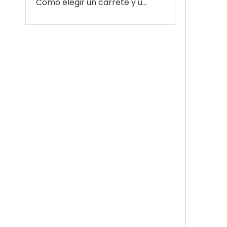
Cómo elegir un carrete y un carrito para manguera de jardín: la guía definitiva para el comprador de balcones pequeños y jardines de villas grandes