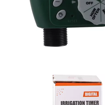
Guía de compra de boquillas para mangueras de jardín | Boquilla vertical ABS TPR para uso doméstico y comercial
Lindo pulverizador de gatillo | Pulverizador multifuncional premium que ahorra mano de obra para hogar y jardinería