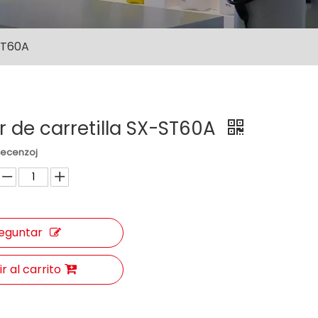
-ST60A
r de carretilla SX-ST60A
Recenzoj
eguntar
r al carrito