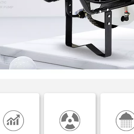
5
2026-07-21
2
Cómo la longitud y el ángulo del tubo de inmersión afectan un rociador de agua con gatillo de plástico
Cómo un rociador de niebla fina con gatillo crea gotas pequeñas y uniformes