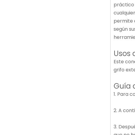
práctico
cualquie
permite 
según su
herramie
Usos 
Este con
grifo ex
Guía 
1. Para c
2. A con
3. Despué
que no h