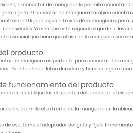
 diseño, el conector de manguera le permite conectar o
r grifo o grifo. El conector de manguera también cuenta c
controlar el flujo de agua a través de la manguera, para 
s necesidades. Ya sea que esté regando su jardín o lavan
nta esencial que hace que el uso de la manguera sea simp
del producto
ector de manguera es perfecto para conectar dos mang
terior. Está hecho de latón duradero y tiene un agarre có
de funcionamiento del producto
omenzar, identifique las dos partes del conector: el extr
tinuación, atornille el extremo de la manguera en la ubic
s de eso, tome el adaptador del grifo y fíjelo firmemente
aya fugas.