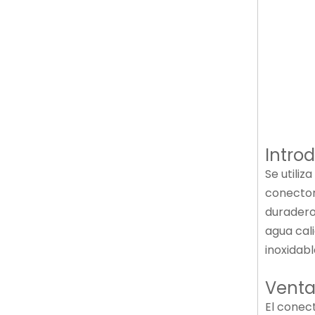
Intro
Se utili
conector
duradero
agua cal
inoxidabl
Venta
El conec