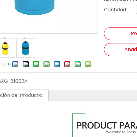
Cantidad:
Pr
Añadi
 con:
SXG-61002A
ción del Producto