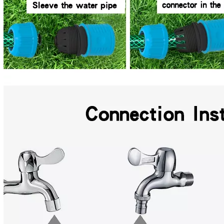
Cómo la longitud y el ángulo del tubo de inmersión afectan un rociador de agua con gatillo de plástico
Cómo un rociador de niebla fina con gatillo crea gotas pequeñas y uniformes