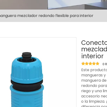
anguera mezclador redondo flexible para interior
Conecto
mezclad
interior
0 
Este producto
mangueras y a
manguera de 1
redondo para 
riego y una li
accesorio nec
o la limpieza.
diferencia po