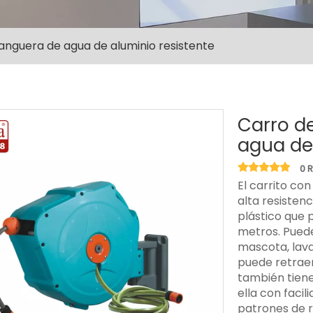
anguera de agua de aluminio resistente
Carro d
agua de
0 
El carrito co
alta resisten
plástico que 
metros. Puede
mascota, lava
puede retraer
también tiene
ella con facil
patrones de r