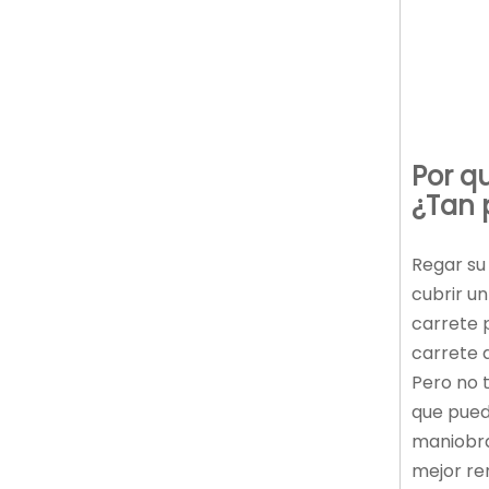
Por q
¿Tan 
Regar su
cubrir u
carrete 
carrete 
Pero no 
que puede
maniobra
mejor re