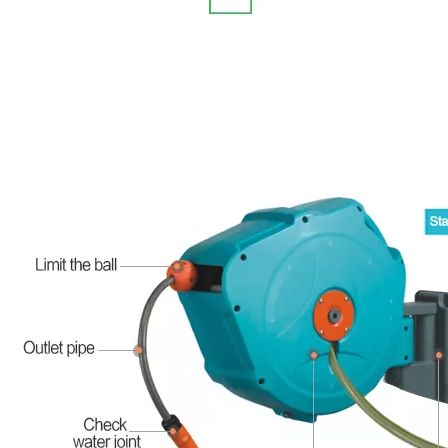
¿Cuánta tierra puede cubrir un pulverizador agrícola ATV?
Pulverizador de mochila manual o eléctrico: ¿cuál deberían elegir los agricultores?