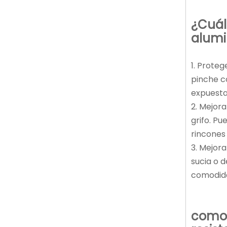
¿Cuál
alumi
1. Prote
pinche co
expuesta 
2. Mejora
grifo. Pu
rincones
3. Mejora
sucia o d
comodid
como