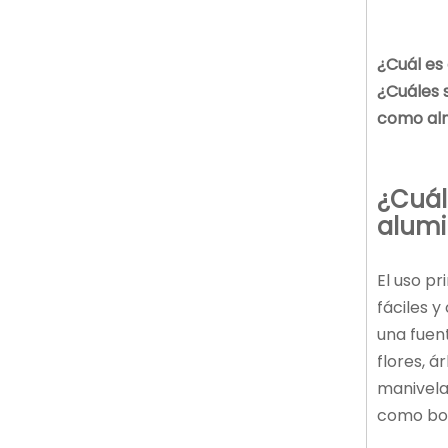
¿Cuál es 
¿Cuáles 
como al
¿Cuál
alumi
El uso p
fáciles 
una fuen
flores, 
manivela
como boq