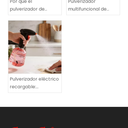
Por qué el
Pulverizador
pulverizador de
multifuncional de
hombro eléctrico de
niebla ultrafina |
5 litros es perfecto
Herramienta de doble
para la jardinería y la
propósito para salón
desinfección del
y hogar
hogar
Pulverizador eléctrico
recargable:
herramienta
multiusos definitiva
para regar plantas,
limpiar y desinfectar
el hogar