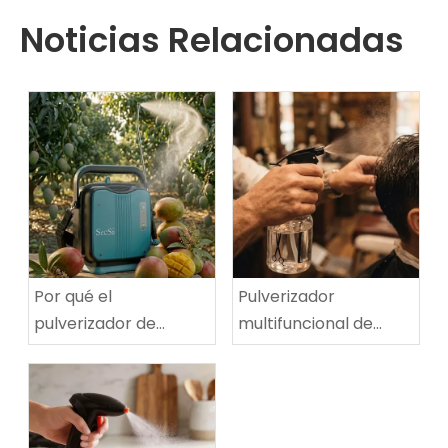
Noticias Relacionadas
Por qué el
Pulverizador
pulverizador de
multifuncional de
hombro eléctrico de
niebla ultrafina |
5 litros es perfecto
Herramienta de doble
para la jardinería y la
propósito para salón
desinfección del
y hogar