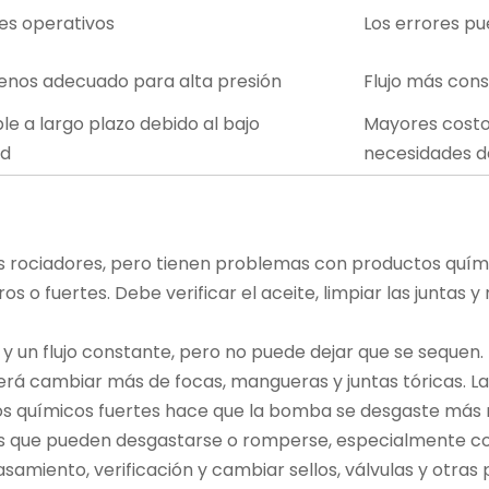
res operativos
Los errores p
menos adecuado para alta presión
Flujo más con
 a largo plazo debido al bajo
Mayores costo
ad
necesidades de
 rociadores, pero tienen problemas con productos químico
 o fuertes. Debe verificar el aceite, limpiar las juntas y 
 y un flujo constante, pero no puede dejar que se sequen.
rá cambiar más de focas, mangueras y juntas tóricas. La b
tos químicos fuertes hace que la bomba se desgaste más 
s que pueden desgastarse o romperse, especialmente con
miento, verificación y cambiar sellos, válvulas y otras 