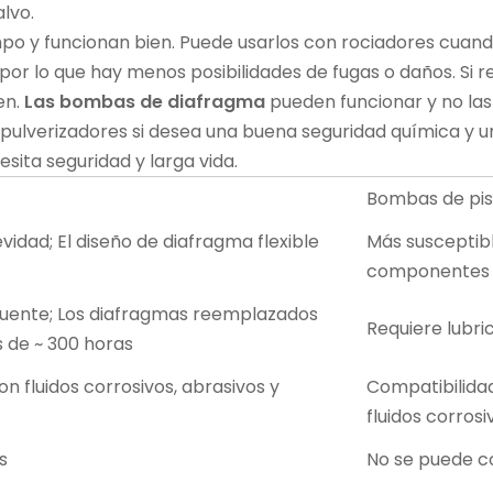
alvo.
o y funcionan bien. Puede usarlos con rociadores cuando
, por lo que hay menos posibilidades de fugas o daños. Si
r
en.
Las bombas de diafragma
pueden funcionar y no las
pulverizadores si desea una buena seguridad química y 
sita seguridad y larga vida.
Bombas de pi
vidad; El diseño de diafragma flexible
Más susceptibl
componentes 
uente; Los diafragmas reemplazados
Requiere lubri
 de ~ 300 horas
n fluidos corrosivos, abrasivos y
Compatibilidad
fluidos corros
s
No se puede c