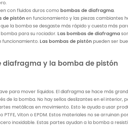
ro.
ien con fluidos duros como
bombas de diafragma
.
 de pistón
en funcionamiento y las piezas cambiantes 
e que la bomba se desgaste más rápido y cuesta más para
a bomba para su rociador.
Las bombas de diafragma
so
n funcionamiento.
Las bombas de pistón
pueden ser buen
 diafragma y la bomba de pistón
e para mover líquidos. El diafragma se hace más grand
vés de la bomba. No hay sellos deslizantes en el interior, 
partes metálicas en movimiento. Esto le ayuda a usar pr
 PTFE, Viton o EPDM. Estos materiales no se arruinan por
ero inoxidable. Estas partes ayudan a la bomba a resisti