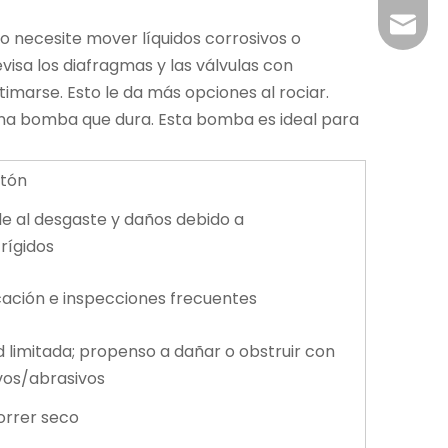
claire@
 necesite mover líquidos corrosivos o
evisa los diafragmas y las válvulas
con
timarse. Esto le da más opciones al rociar.
una bomba que dura. Esta bomba es ideal para
stón
e al desgaste y daños debido a
rígidos
cación e inspecciones frecuentes
 limitada; propenso a dañar o obstruir con
ivos/abrasivos
orrer seco