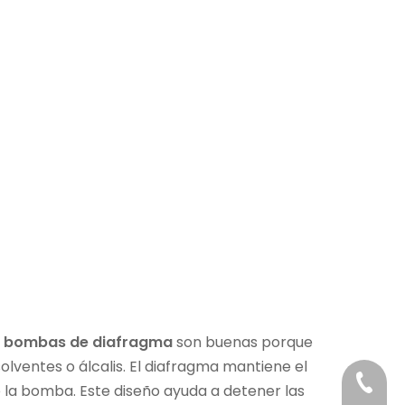
s bombas de diafragma
son buenas porque
olventes o álcalis. El diafragma mantiene el
+86-18
de la bomba. Este diseño ayuda a detener las