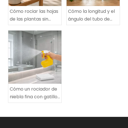
Cómo rociar las hojas
Cómo la longitud y el
de las plantas sin
ángulo del tubo de
crear grandes
inmersión afectan un
manchas húmedas
rociador de agua con
gatillo de plástico
Cómo un rociador de
niebla fina con gatillo
crea gotas pequeñas
y uniformes